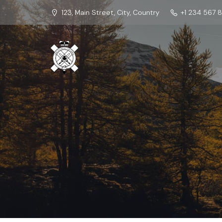
123, Main Street, City, Country
+1 234 567 