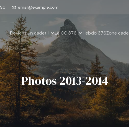
890
email@example.com
Deviens un cadet !
Le CC 376
Hebdo 376
Zone cade
Photos 2013-2014